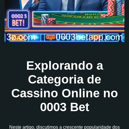
Explorando a
Categoria de
Cassino Online no
0003 Bet
Neste artigo, discutimos a crescente popularidade dos