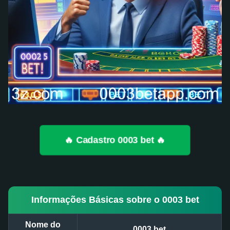
🔥 Cadastro 0003 bet 🔥
Informações Básicas sobre o 0003 bet
Nome do
0003 bet