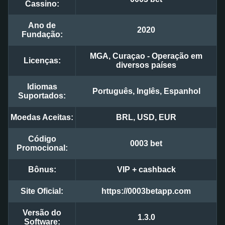
Cassino:
Ano de
2020
Fundação:
MGA, Curaçao - Operação em
Licenças:
diversos países
Idiomas
Português, Inglês, Espanhol
Suportados:
Moedas Aceitas:
BRL, USD, EUR
Código
0003 bet
Promocional:
Bônus:
VIP + cashback
Site Oficial:
https://0003betapp.com
Versão do
1.3.0
Software: