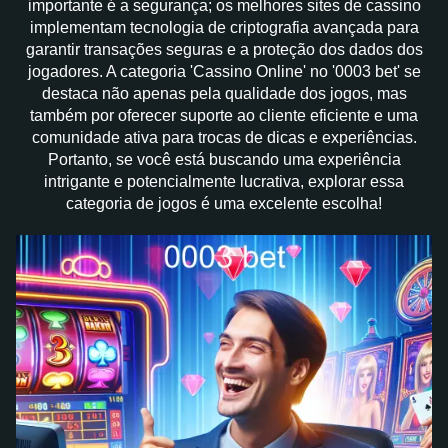
importante é a segurança; os melhores sites de cassino
implementam tecnologia de criptografia avançada para
garantir transações seguras e a proteção dos dados dos
jogadores. A categoria 'Cassino Online' no '0003 bet' se
destaca não apenas pela qualidade dos jogos, mas
também por oferecer suporte ao cliente eficiente e uma
comunidade ativa para trocas de dicas e experiências.
Portanto, se você está buscando uma experiência
intrigante e potencialmente lucrativa, explorar essa
categoria de jogos é uma excelente escolha!