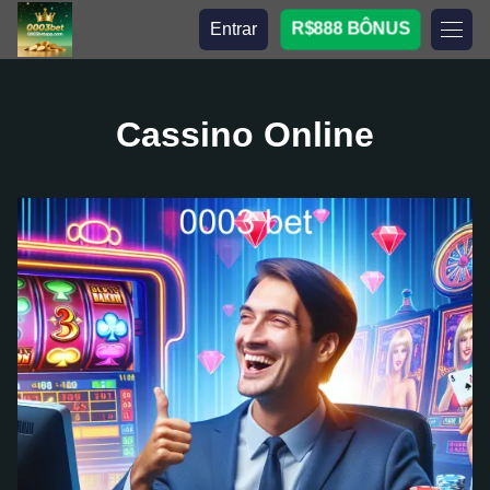
Entrar
R$888 BÔNUS
Cassino Online